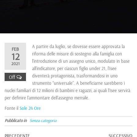
A partire da luglio, se dovesse essere approvata la
FEB
12
riforma delle misure di sostegno alla famiglia con
l’introduzione di un assegno unico, modulato in base
2021
all’indicatore, per ciascun figlio under 21, l’Isee
diventerà protagonista, trasformandosi in uno
Off
strumento “universale”. A beneficiarne sarebbero i
nuclei familiari di 12 milioni di bambini e ragazzi, ai quali l’Isee servirà
per definire l’ammontare dell’assegno mensile.
Fonte il
Sole 24 Ore
Pubblicato in
Senza categoria
PRECEDENTE
SUCCESSIVO