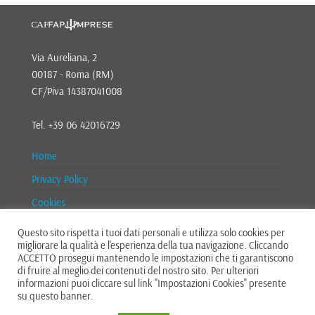
Via Aureliana, 2
00187 - Roma (RM)
CF/Piva 14387041008
Tel. +39 06 42016729
Home
Privacy Policy
Cookies
Contatti
Questo sito rispetta i tuoi dati personali e utilizza solo cookies per
migliorare la qualità e l'esperienza della tua navigazione. Cliccando
Fapi.info
ACCETTO prosegui mantenendo le impostazioni che ti garantiscono
di fruire al meglio dei contenuti del nostro sito. Per ulteriori
informazioni puoi cliccare sul link "Impostazioni Cookies" presente
su questo banner.